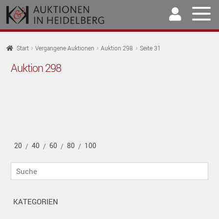
Zur
Springe
Navigation
zum
springen
Inhalt
Home
Start
Vergangene Auktionen
Auktion 298
Seite 31
U
Auktion 298
Auktionen
AU
U
Kaufen & Verkaufen
AU
U
Archiv
AU
U
Unser Team
20
40
60
80
100
AU
/
/
/
/
U
Kontakt
Suche
AU
KATEGORIEN