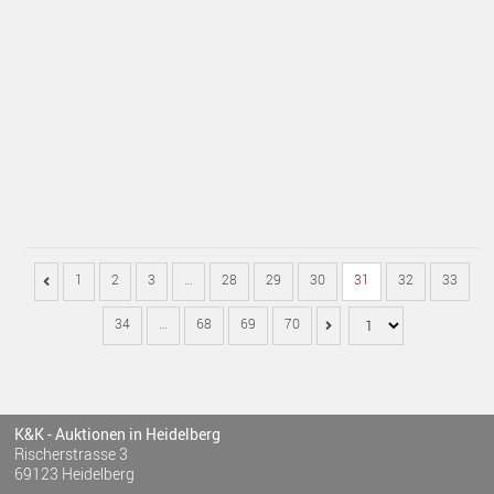
1
2
3
…
28
29
30
31
32
33
34
…
68
69
70
K&K - Auktionen in Heidelberg
Rischerstrasse 3
69123 Heidelberg