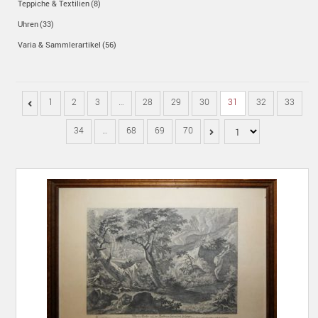
Teppiche & Textilien
(8)
Uhren
(33)
Varia & Sammlerartikel
(56)
1
2
3
…
28
29
30
31
32
33
34
…
68
69
70