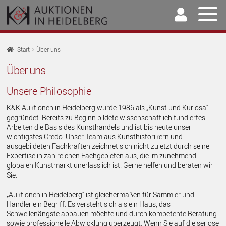
Zur
Springe
Navigation
zum
springen
Inhalt
Home
Start
Über uns
U
Über uns
Auktionen
AU
Unsere Philosophie
U
Kaufen & Verkaufen
AU
K&K Auktionen in Heidelberg wurde 1986 als „Kunst und Kuriosa“
U
Archiv
gegründet. Bereits zu Beginn bildete wissenschaftlich fundiertes
AU
Arbeiten die Basis des Kunsthandels und ist bis heute unser
wichtigstes Credo. Unser Team aus Kunsthistorikern und
U
Unser Team
ausgebildeten Fachkräften zeichnet sich nicht zuletzt durch seine
AU
Expertise in zahlreichen Fachgebieten aus, die im zunehmend
Ansprechpartner
globalen Kunstmarkt unerlässlich ist. Gerne helfen und beraten wir
Sie.
Über uns
„Auktionen in Heidelberg“ ist gleichermaßen für Sammler und
U
Kontakt
Händler ein Begriff. Es versteht sich als ein Haus, das
AU
Schwellenängste abbauen möchte und durch kompetente Beratung
sowie professionelle Abwicklung überzeugt. Wenn Sie auf die seriöse