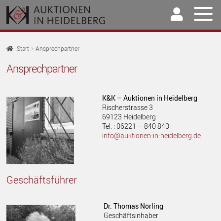
Zur
Springe
Navigation
zum
springen
Inhalt
Home
Start
Ansprechpartner
U
Ansprechpartner
Auktionen
AU
U
Kaufen & Verkaufen
K&K – Auktionen in Heidelberg
AU
Rischerstrasse 3
U
Archiv
69123 Heidelberg
AU
Tel. : 06221 – 840 840
U
info@auktionen-in-heidelberg.de
Unser Team
AU
Ansprechpartner
Über uns
Geschäftsführer
U
Kontakt
AU
Dr. Thomas Nörling
Geschäftsinhaber