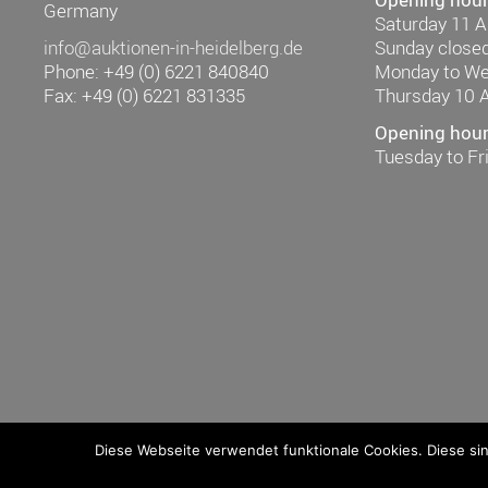
Germany
Saturday 11 
info@auktionen-in-heidelberg.de
Sunday close
Phone: +49 (0) 6221 840840
Monday to W
Fax: +49 (0) 6221 831335
Thursday 10 
Opening hours
Tuesday to F
Diese Webseite verwendet funktionale Cookies. Diese si