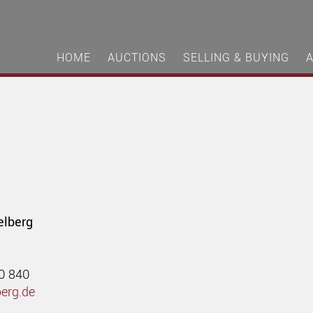
HOME
AUCTIONS
SELLING & BUYING
elberg
40 840
berg.de