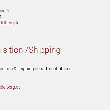
media
4
delberg.de
isition /Shipping
uisition & shipping department officer
idelberg.de