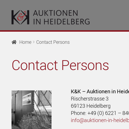
Skip
Skip
to
to
navigation
content
Home
Contact Persons
Contact Persons
K&K – Auktionen in Heid
Rischerstrasse 3
69123 Heidelberg
Phone: +49 (0) 6221 – 8
info@auktionen-in-heidel