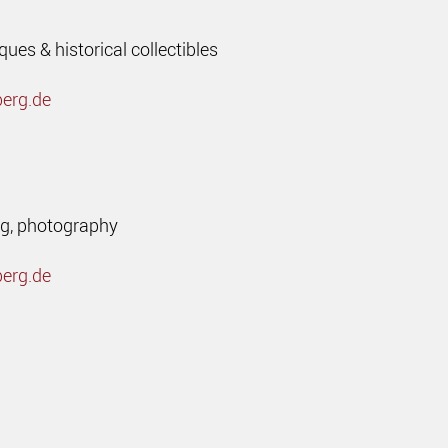
iques & historical collectibles
berg.de
ng, photography
berg.de