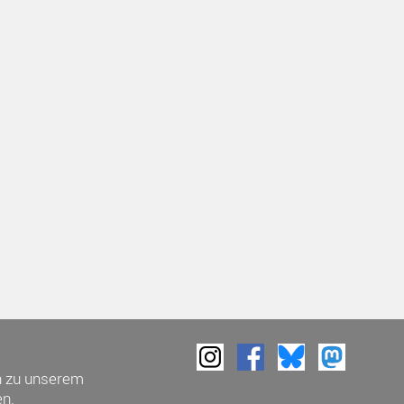
h zu unserem
n.