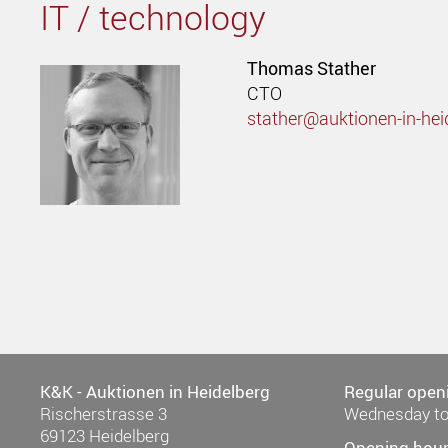
IT / technology
Thomas Stather
CTO
stather@auktionen-in-hei
K&K - Auktionen in Heidelberg
Regular open
Rischerstrasse 3
Wednesday to
69123 Heidelberg
Opening hour