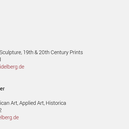
 Sculpture, 19th & 20th Century Prints
1
idelberg
.de
er
ican Art, Applied Art, Historica
2
lberg.de