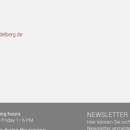
delberg.de
ing hours
NEWSLETTER
 Friday 1–6 PM
Hier können Sie sic
Newsletter anmelde
s during the preview