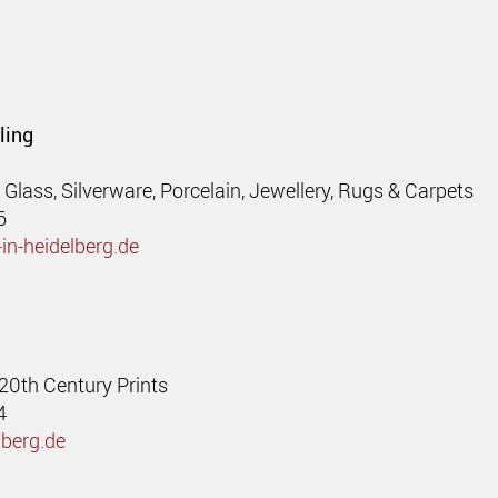
ling
s, Glass, Silverware, Porcelain, Jewellery, Rugs & Carpets
6
in-heidelberg.de
 20th Century Prints
4
lberg.de