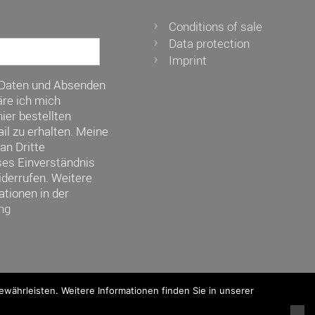
Conditions of sale
Data protection
Imprint
 Daten und Absenden
re ich mich
ier bestellten
il zu erhalten. Meine
an Dritte
ses Einverständnis
iderrufen. Weitere
ationen in der
ng
ährleisten. Weitere Informationen finden Sie in unserer