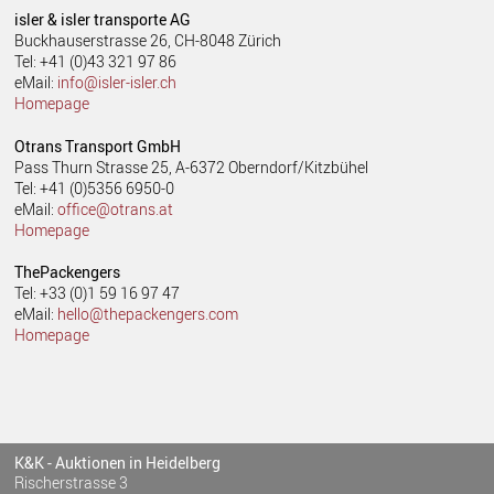
isler & isler transporte AG
Buckhauserstrasse 26, CH-8048 Zürich
Tel: +41 (0)43 321 97 86
eMail:
info@isler-isler.ch
Homepage
Otrans Transport GmbH
Pass Thurn Strasse 25, A-6372 Oberndorf/Kitzbühel
Tel: +41 (0)5356 6950-0
eMail:
office@otrans.at
Homepage
ThePackengers
Tel: +33 (0)1 59 16 97 47
eMail:
hello@thepackengers.com
Homepage
K&K - Auktionen in Heidelberg
Rischerstrasse 3