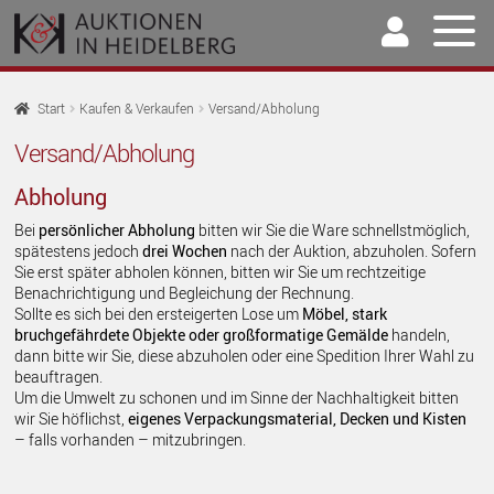
Zur
Springe
Navigation
zum
springen
Inhalt
Home
Start
Kaufen & Verkaufen
Versand/Abholung
U
Versand/Abholung
Auktionen
AU
Abholung
U
Kaufen & Verkaufen
AU
Bei
persönlicher Abholung
bitten wir Sie die Ware schnellstmöglich,
Info für Bieter
spätestens jedoch
drei Wochen
nach der Auktion, abzuholen. Sofern
Sie erst später abholen können, bitten wir Sie um rechtzeitige
Info für Einlieferer
Benachrichtigung und Begleichung der Rechnung.
Sollte es sich bei den ersteigerten Lose um
Möbel, stark
Versand/Abholung
bruchgefährdete Objekte oder großformatige Gemälde
handeln,
dann bitte wir Sie, diese abzuholen oder eine Spedition Ihrer Wahl zu
U
Archiv
beauftragen.
AU
Um die Umwelt zu schonen und im Sinne der Nachhaltigkeit bitten
U
Unser Team
wir Sie höflichst,
eigenes Verpackungsmaterial, Decken und Kisten
AU
– falls vorhanden – mitzubringen.
U
Kontakt
AU