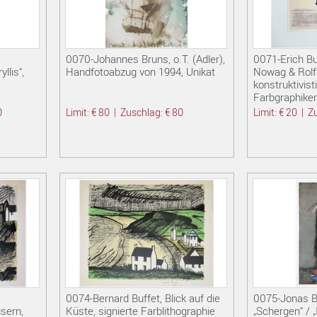
0070-Johannes Bruns, o.T. (Adler),
0071-Erich Bu
llis“,
Handfotoabzug von 1994, Unikat
Nowag & Rolf 
konstruktivist
Farbgraphike
0
Limit: € 80
|
Zuschlag: € 80
Limit: € 20
|
Zu
0074-Bernard Buffet, Blick auf die
0075-Jonas Bu
sern,
Küste, signierte Farblithographie
„Schergen“ / „I