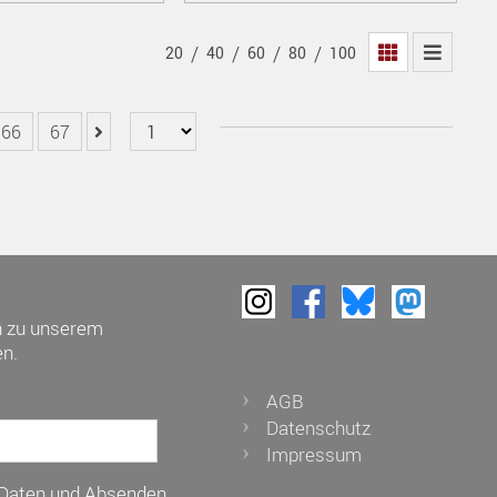
/
/
/
/
20
40
60
80
100
66
67
h zu unserem
n.
AGB
Datenschutz
Impressum
 Daten und Absenden