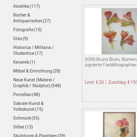
Asiatika
(117)
Bücher &
Antiquarisches
(27)
Fotografie
(10)
Glas
(9)
Historica / Militaria /
Studentica
(17)
0065-Bruno Bruni, Blumen,
Keramik
(1)
signierte Farblithographie
Möbel & Einrichtung
(28)
Neue Kunst (Malerei /
Limit: € 20
|
Zuschlag: € 15
Graphik / Skulptur)
(548)
Porzellan
(48)
Sakrale Kunst &
Volkskunst
(15)
Schmuck
(55)
Silber
(13)
Skulpturen & Plastiken
(39)