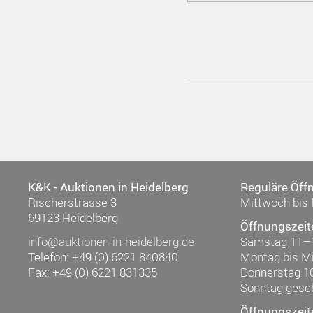
K&K - Auktionen in Heidelberg
Reguläre Öff
Rischerstrasse 3
Mittwoch bis 
69123 Heidelberg
Öffnungszeit
info@auktionen-in-heidelberg.de
Samstag 11–
Telefon: +49 (0) 6221 840840
Montag bis M
Fax: +49 (0) 6221 831335
Donnerstag 1
Sonntag gesc
Öffnungszeit