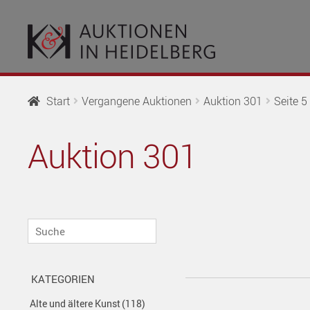
Zur
Springe
Navigation
zum
springen
Inhalt
Start
Vergangene Auktionen
Auktion 301
Seite 5
Auktion 301
Suche
KATEGORIEN
Alte und ältere Kunst
(118)