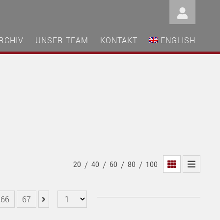
RCHIV
UNSER TEAM
KONTAKT
ENGLISH
/
/
/
/
20
40
60
80
100
66
67