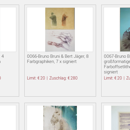
 4
0066-Bruno Bruni & Bert Jäger, 8
0067-Bruno Br
n
Farbgraphiken, 7 x signiert
großformatig
Farboffsetlith
signiert
0
Limit: € 20
|
Zuschlag: € 280
Limit: € 20
|
Z