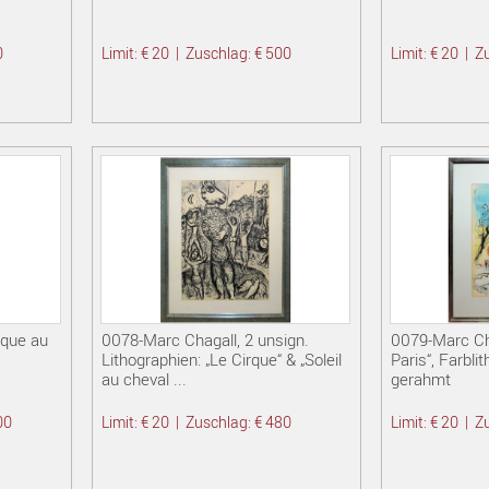
0
Limit: € 20
|
Zuschlag: € 500
Limit: € 20
|
Z
rque au
0078-Marc Chagall, 2 unsign.
0079-Marc Cha
Lithographien: „Le Cirque“ & „Soleil
Paris“, Farbli
au cheval ...
gerahmt
00
Limit: € 20
|
Zuschlag: € 480
Limit: € 20
|
Z