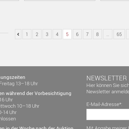
1
2
3
4
5
6
7
8
…
65
nungszeiten
NEWSLETTER
Freitag 13–18 Uhr
Hier können Sie sic
Newsletter anmelde
en während der Vorbesichtigung
16 Uhr
E-Mail-Adresse*:
ittwoch 10–18 Uhr
0-14 Uhr
hlossen
Mit Angabe meiner
en in der Woche nach der Auktion