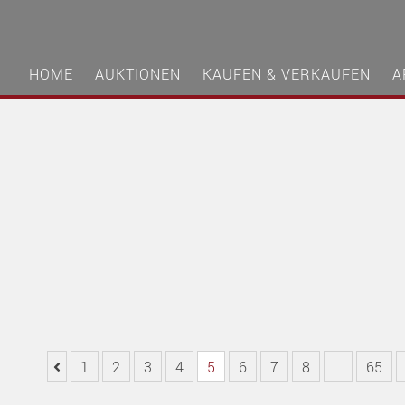
HOME
AUKTIONEN
KAUFEN & VERKAUFEN
A
1
2
3
4
5
6
7
8
…
65