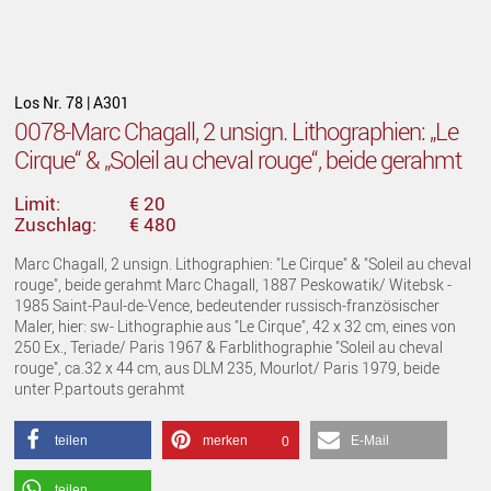
Los Nr. 78 | A301
0078-Marc Chagall, 2 unsign. Lithographien: „Le
Cirque“ & „Soleil au cheval rouge“, beide gerahmt
Limit:
€ 20
Zuschlag:
€ 480
Marc Chagall, 2 unsign. Lithographien: "Le Cirque" & "Soleil au cheval
rouge", beide gerahmt Marc Chagall, 1887 Peskowatik/ Witebsk -
1985 Saint-Paul-de-Vence, bedeutender russisch-französischer
Maler, hier: sw- Lithographie aus "Le Cirque", 42 x 32 cm, eines von
250 Ex., Teriade/ Paris 1967 & Farblithographie "Soleil au cheval
rouge", ca.32 x 44 cm, aus DLM 235, Mourlot/ Paris 1979, beide
unter P.partouts gerahmt
teilen
merken
E-Mail
0
teilen