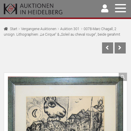
Zur
Springe
Navigation
zum
springen
Inhalt
Home
Start
Vergangene Auktionen
Auktion 301
0078-Marc Chagall, 2
unsign. Lithographien: „Le Cirque“ & „Soleil au cheval rouge“, beide gerahmt
U
Auktionen
AU
U
Kaufen & Verkaufen
AU
U
Archiv
AU
U
Unser Team
🔍
AU
U
Kontakt
AU