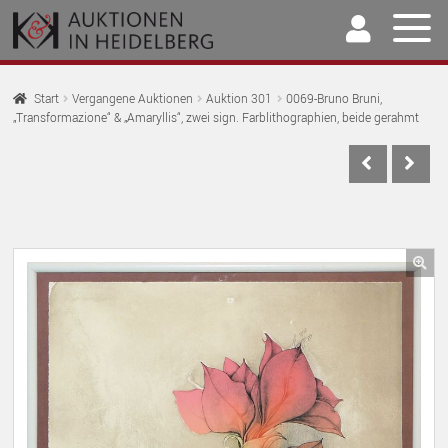
Zur
Springe
Navigation
zum
springen
Inhalt
Home
Start
Vergangene Auktionen
Auktion 301
0069-Bruno Bruni,
„Transformazione“ & „Amaryllis“, zwei sign. Farblithographien, beide gerahmt
U
Auktionen
AU
U
Kaufen & Verkaufen
AU
U
Archiv
AU
U
Unser Team
🔍
AU
U
Kontakt
AU