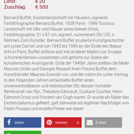
Limit:
€ 20
Zuschlag:
€ 500
Bernard Buffet, Küstenlandschaft mit Häusern, signierte
Farblithographie Bernard Buffet, 1928 Paris - 1999 Tourtour,
Landschaft mit Ufer und Häuser eines kleinen Ortes,
Farblithographie, 51 x 67 cm, signiert, nummeriert 26/125, o.
Rahmen Zum Künstler: Bernard Buffet studierte Kunstgeschichte
am Lycée Carnot und von 1943 bis 1945 an der École des Beaux-
Arts in Paris. Buffet schloss sich mit anderen Malern zur Gruppe
«L’homme-témoin» zusammen und gehörte zur Szene der
künstlerischen Avantgarde. Ende der 1940er Jahre stellten die Maler
Maurice Utrillo und Georges Rouault ihren Freund Buffet dem
Kunsthändler Maurice Girandin vor, und der nahm ihn unter Vertrag.
In den folgenden Jahren entwickelte Buffet einen
unverwechselbaren und realistischen Stil, dessen Vorbilder
Rembrandt van Rijn, Théodore Géricault, Gustave Courbet, Henri
Edmond Cross und Vincent van Gogh waren. Er wurde als Maler des
Existenzialismus gefeiert, galt zeitweise als legitimer Nachfolger von
Pablo Picasso und erzielte Preise wie dieser.
teilen
merken
E-Mail
0