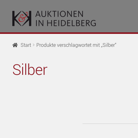
Zur
Springe
Navigation
zum
springen
Inhalt
Start
Produkte verschlagwortet mit „Silber“
Silber