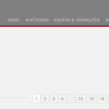
HOME
AUKTIONEN
KAUFEN & VERKAUFEN
A
1
2
3
4
…
12
13
14