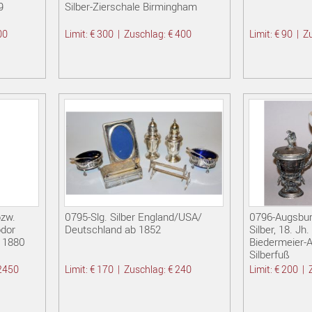
9
Silber-Zierschale Birmingham
00
Limit: € 300
|
Zuschlag: € 400
Limit: € 90
|
Z
bzw.
0795-Slg. Silber England/USA/
0796-Augsbur
odor
Deutschland ab 1852
Silber, 18. J
m 1880
Biedermeier-A
Silberfuß
 2450
Limit: € 170
|
Zuschlag: € 240
Limit: € 200
|