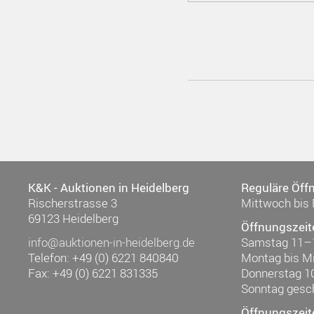
K&K - Auktionen in Heidelberg
Reguläre Öff
Rischerstrasse 3
Mittwoch bis 
69123 Heidelberg
Öffnungszeit
info@auktionen-in-heidelberg.de
Samstag 11–
Telefon: +49 (0) 6221 840840
Montag bis M
Fax: +49 (0) 6221 831335
Donnerstag 1
Sonntag gesc
Öffnungszeit