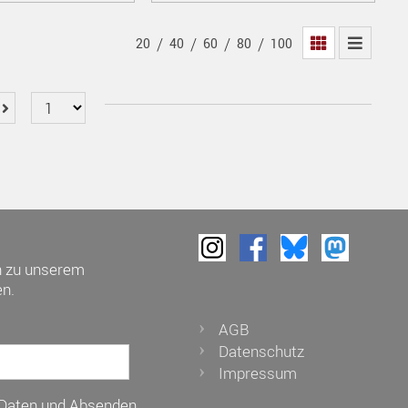
/
/
/
/
20
40
60
80
100
h zu unserem
n.
AGB
Datenschutz
Impressum
 Daten und Absenden