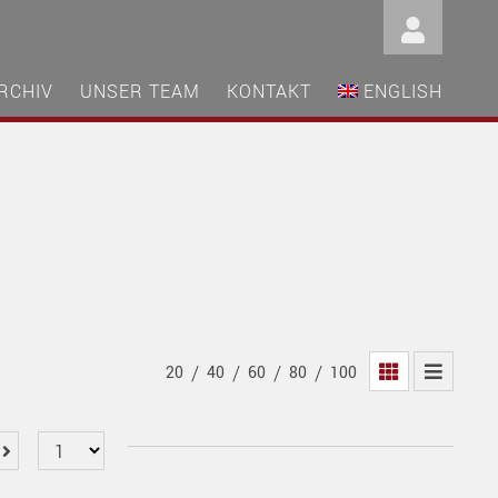
RCHIV
UNSER TEAM
KONTAKT
ENGLISH
/
/
/
/
20
40
60
80
100