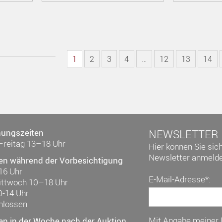
1
2
3
4
…
12
13
14
nungszeiten
NEWSLETTER
Freitag 13–18 Uhr
Hier können Sie sic
Newsletter anmelde
en während der Vorbesichtigung
16 Uhr
E-Mail-Adresse*:
ittwoch 10–18 Uhr
0-14 Uhr
hlossen
Mit Angabe meiner
en in der Woche nach der Auktion