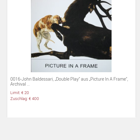
0016-John Baldessari, „Double Play“ aus „Picture In A Frame“,
Archival ...
Limit: € 20
Zuschlag: € 400