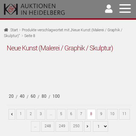
Zur
Springe
Navigation
zum
springen
Inhalt
Home
Start
Produkte verschlagwortet mit „Neue Kunst (Malerei / Graphik /
Skulptur)“
Seite 8
U
Auktionen
Neue Kunst (Malerei / Graphik / Skulptur)
AU
U
Kaufen & Verkaufen
AU
U
Archiv
AU
U
Unser Team
AU
20
40
60
80
100
/
/
/
/
U
Kontakt
AU
1
2
3
…
5
6
7
8
9
10
11
…
248
249
250