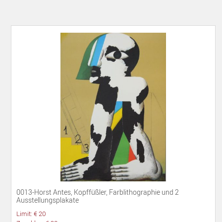
0013-Horst Antes, Kopffüßler, Farblithographie und 2
Ausstellungsplakate
Limit: € 20