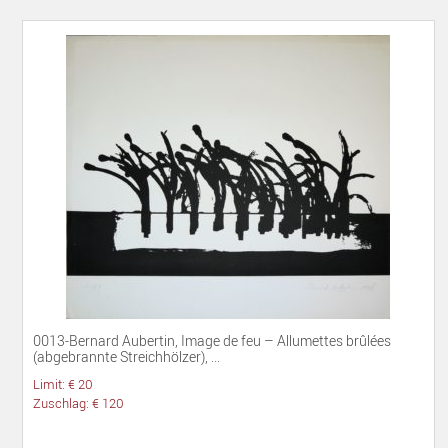
0013-Bernard Aubertin, Image de feu – Allumettes brûlées
(abgebrannte Streichhölzer), ...
Limit: € 20
Zuschlag: € 120