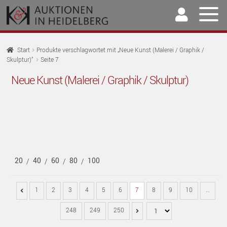
Zur
Springe
Navigation
zum
springen
Inhalt
Home
Start
Produkte verschlagwortet mit „Neue Kunst (Malerei / Graphik /
Skulptur)“
Seite 7
U
Auktionen
Neue Kunst (Malerei / Graphik / Skulptur)
AU
U
Kaufen & Verkaufen
AU
U
Archiv
AU
U
Unser Team
AU
20
40
60
80
100
/
/
/
/
U
Kontakt
AU
1
2
3
4
5
6
7
8
9
10
…
248
249
250