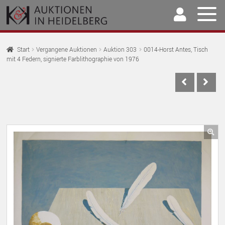
Zur
Springe
Navigation
zum
springen
Inhalt
Home
Start
Vergangene Auktionen
Auktion 303
0014-Horst Antes, Tisch
mit 4 Federn, signierte Farblithographie von 1976
U
Auktionen
AU
U
Kaufen & Verkaufen
AU
U
Archiv
AU
U
Unser Team
🔍
AU
U
Kontakt
AU