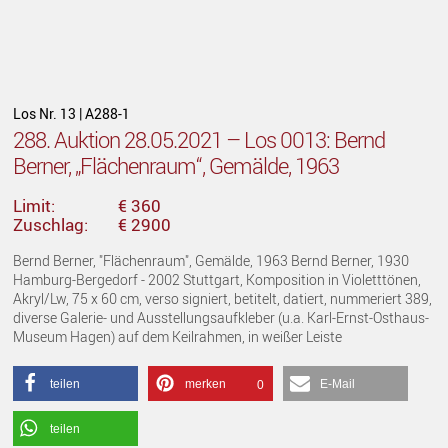
Los Nr. 13 | A288-1
288. Auktion 28.05.2021 – Los 0013: Bernd
Berner, „Flächenraum“, Gemälde, 1963
Limit:
€ 360
Zuschlag:
€ 2900
Bernd Berner, "Flächenraum", Gemälde, 1963 Bernd Berner, 1930
Hamburg-Bergedorf - 2002 Stuttgart, Komposition in Violetttönen,
Akryl/Lw, 75 x 60 cm, verso signiert, betitelt, datiert, nummeriert 389,
diverse Galerie- und Ausstellungsaufkleber (u.a. Karl-Ernst-Osthaus-
Museum Hagen) auf dem Keilrahmen, in weißer Leiste
teilen
merken
E-Mail
0
teilen