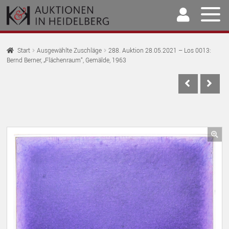
Zur
Springe
Navigation
zum
springen
Inhalt
Home
Start
Ausgewählte Zuschläge
288. Auktion 28.05.2021 – Los 0013:
Bernd Berner, „Flächenraum“, Gemälde, 1963
U
Auktionen
AU
U
Kaufen & Verkaufen
AU
U
Archiv
AU
U
Unser Team
🔍
AU
U
Kontakt
AU