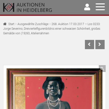
Zur
Springe
Navigation
zum
springen
Inhalt
Home
Start
Ausgewählte Zuschläge
268. Auktion 17.03.2017 – Los 0233:
Jorge Severino, Dreiviertelfigurenbildnis einer schwarzen Schönheit, großes
U
Auktionen
Gemälde von (19)93, Atelierrahmen
AU
U
Kaufen & Verkaufen
AU
U
Archiv
AU
U
Unser Team
AU
🔍
U
Kontakt
AU