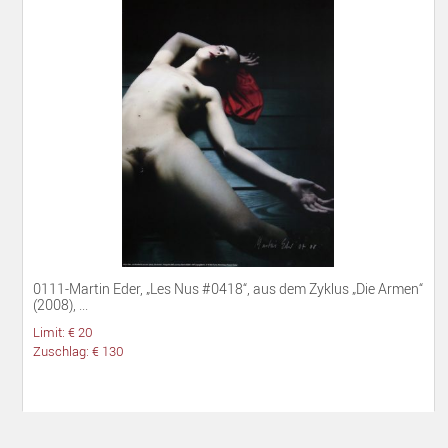
0111-Martin Eder, „Les Nus #0418“, aus dem Zyklus „Die Armen“
(2008), ...
Limit: € 20
Zuschlag: € 130