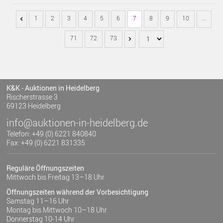
1
2
3
4
5
6
7
8
9
10
…
71
72
73
K&K - Auktionen in Heidelberg
Rischerstrasse 3
69123 Heidelberg
info@auktionen-in-heidelberg.de
Telefon: +49 (0) 6221 840840
Fax: +49 (0) 6221 831335
Reguläre Öffnungszeiten
Mittwoch bis Freitag 13–18 Uhr
Öffnungszeiten während der Vorbesichtigung
Samstag 11–16 Uhr
Montag bis Mittwoch 10–18 Uhr
Donnerstag 10-14 Uhr