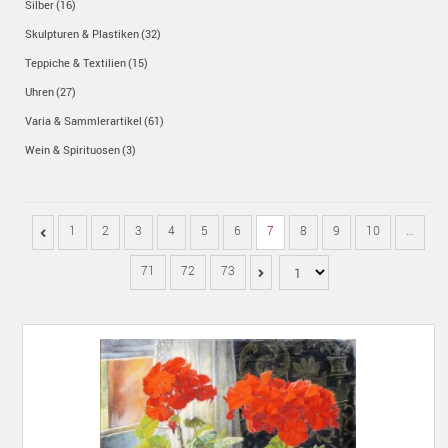
Silber
(16)
Skulpturen & Plastiken
(32)
Teppiche & Textilien
(15)
Uhren
(27)
Varia & Sammlerartikel
(61)
Wein & Spirituosen
(3)
1
2
3
4
5
6
7
8
9
10
…
71
72
73