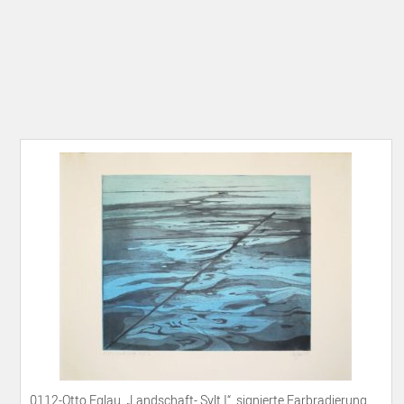
0112-Otto Eglau, „Landschaft- Sylt I“, signierte Farbradierung