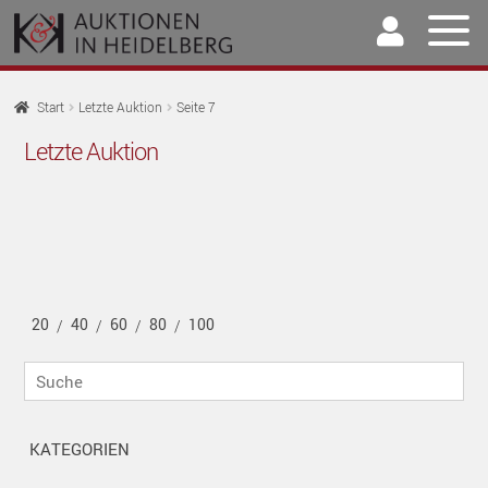
Zur
Springe
Navigation
zum
springen
Inhalt
Home
Start
Letzte Auktion
Seite 7
U
Letzte Auktion
Auktionen
AU
U
Kaufen & Verkaufen
AU
U
Archiv
AU
U
Unser Team
20
40
60
80
100
AU
/
/
/
/
U
Kontakt
Suche
AU
KATEGORIEN