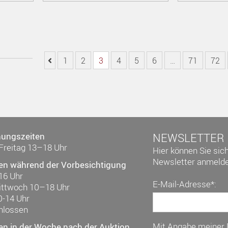
1
2
3
4
5
6
…
71
72
nungszeiten
NEWSLETTER
Freitag 13–18 Uhr
Hier können Sie sic
Newsletter anmelde
en während der Vorbesichtigung
16 Uhr
E-Mail-Adresse*:
ittwoch 10–18 Uhr
0-14 Uhr
hlossen
Mit Angabe meiner
en in der Woche nach der Auktion