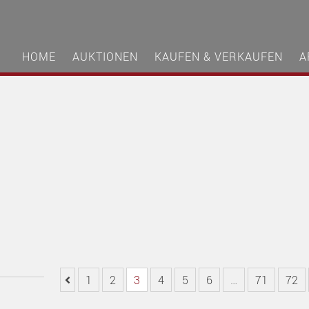
HOME
AUKTIONEN
KAUFEN & VERKAUFEN
A
1
2
3
4
5
6
…
71
72