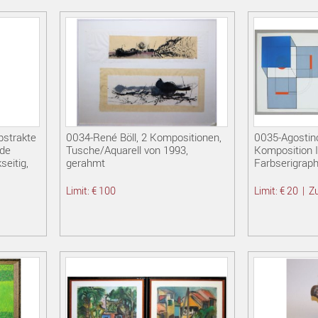
bstrakte
0034-René Böll, 2 Kompositionen,
0035-Agostin
lde
Tusche/Aquarell von 1993,
Komposition I/
seitig,
gerahmt
Farbserigrap
Limit: € 100
Limit: € 20
|
Zu