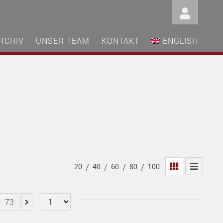
RCHIV
UNSER TEAM
KONTAKT
ENGLISH
/
/
/
/
20
40
60
80
100
73