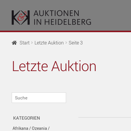
Zur
Springe
Navigation
zum
springen
Inhalt
Start
Letzte Auktion
Seite 3
Letzte Auktion
Suche
KATEGORIEN
Afrikana / Ozeania /