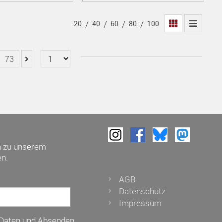
/
/
/
/
20
40
60
80
100
73
h zu unserem
n.
AGB
Datenschutz
Impressum
 Daten und Absenden