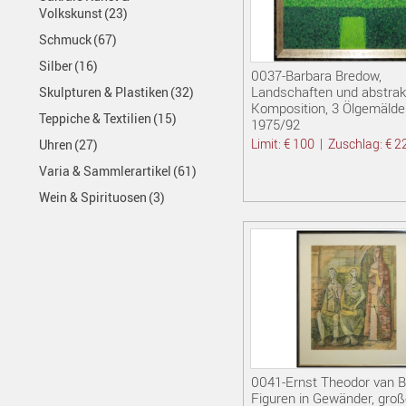
Volkskunst
(23)
Schmuck
(67)
Silber
(16)
0037-Barbara Bredow,
Landschaften und abstrak
Skulpturen & Plastiken
(32)
Komposition, 3 Ölgemälde
Teppiche & Textilien
(15)
1975/92
Limit: € 100
|
Zuschlag: € 2
Uhren
(27)
Varia & Sammlerartikel
(61)
Wein & Spirituosen
(3)
0041-Ernst Theodor van Br
Figuren in Gewänder, groß