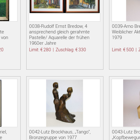
0038-Rudolf Ernst Bredow, 4
0039-Arno Bre
te
ansprechend gleich gerahmte
Weiblicher Ak
 von
Pastelle/ Aquarelle der frühen
1979
1960er Jahre
20
Limit: € 280
|
Zuschlag: € 330
Limit: € 500
|
iel,
0042-Lutz Brockhaus, „Tango“,
0043-Lutz Br
e
Bronzegruppe von 1977
„Kopfbewegung