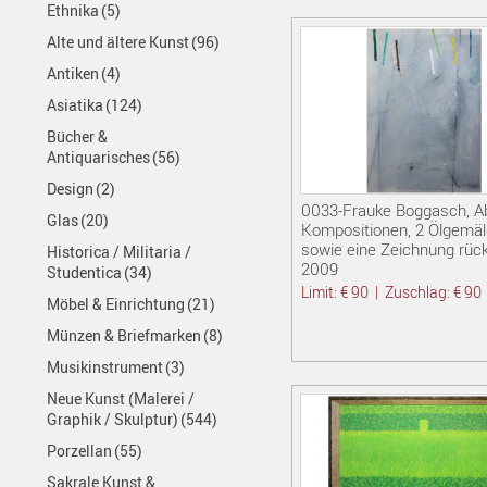
Ethnika
(5)
Alte und ältere Kunst
(96)
Antiken
(4)
Asiatika
(124)
Bücher &
Antiquarisches
(56)
Design
(2)
0033-Frauke Boggasch, A
Glas
(20)
Kompositionen, 2 Ölgemä
sowie eine Zeichnung rück
Historica / Militaria /
2009
Studentica
(34)
Limit: € 90
|
Zuschlag: € 90
Möbel & Einrichtung
(21)
Münzen & Briefmarken
(8)
Musikinstrument
(3)
Neue Kunst (Malerei /
Graphik / Skulptur)
(544)
Porzellan
(55)
Sakrale Kunst &