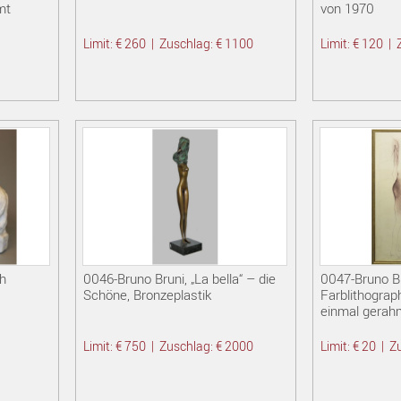
mt
von 1970
Limit: € 260
|
Zuschlag: € 1100
Limit: € 120
|
h
0046-Bruno Bruni, „La bella“ – die
0047-Bruno Br
Schöne, Bronzeplastik
Farblithograp
einmal gerah
Limit: € 750
|
Zuschlag: € 2000
Limit: € 20
|
Z