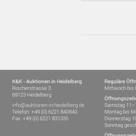
K&K - Auktionen in Heidelberg
Reguläre Öff
Rischerstrasse 3
Mittwoch bis 
69123 Heidelberg
Öffnungszeit
info@auktionen-in-heidelberg.de
Samstag 11–
Telefon: +49 (0) 6221 840840
Montag bis M
Fax: +49 (0) 6221 831335
Donnerstag 1
Sonntag gesc
Öffnungszeit