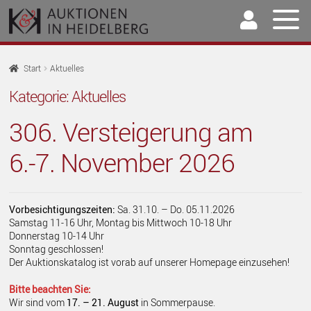
Zur
Springe
Navigation
zum
springen
Inhalt
Home
Start
Aktuelles
U
Kategorie:
Aktuelles
Auktionen
AU
306. Versteigerung am
U
Kaufen & Verkaufen
AU
6.-7. November 2026
U
Archiv
AU
U
Unser Team
AU
Vorbesichtigungszeiten:
Sa. 31.10. – Do. 05.11.2026
U
Samstag 11-16 Uhr, Montag bis Mittwoch 10-18 Uhr
Kontakt
Donnerstag 10-14 Uhr
AU
Sonntag geschlossen!
Der Auktionskatalog ist vorab auf unserer Homepage einzusehen!
Bitte beachten Sie:
Wir sind vom
17. – 21. August
in Sommerpause.