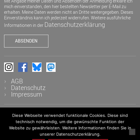
Mit Angabe meiner Daten und Absenden der Anmeldung erkläre ich
mich einverstanden, den hier bestellten Newsletter per E-Mail zu
erhalten. Meine Daten werden nicht an Dritte weitergegeben. Dieses
Einverständnis kann ich jederzeit widerrufen. Weitere ausführliche
Datenschutzerklärung
Informationen in der
AGB
Datenschutz
Impressum
Diese Webseite verwendet funktionale Cookies. Diese sind
© 2026 K&K - Auktionen in Heidelberg OHG - Alle Rechte
technisch notwendig, um die gewünschte Funktion der
vorbehalten
Website zu gewährleisten. Weitere Informationen finden Sie in
unserer Datenschutzerklärung.