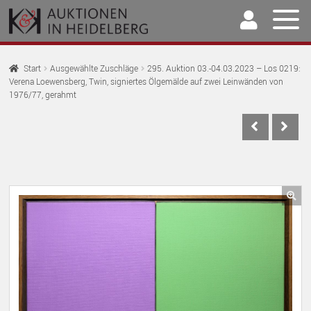
Zur
Springe
Navigation
zum
springen
Inhalt
Home
Start
Ausgewählte Zuschläge
295. Auktion 03.-04.03.2023 – Los 0219:
Verena Loewensberg, Twin, signiertes Ölgemälde auf zwei Leinwänden von
U
Auktionen
1976/77, gerahmt
AU
U
Kaufen & Verkaufen
AU
U
Archiv
AU
U
Unser Team
AU
🔍
U
Kontakt
AU