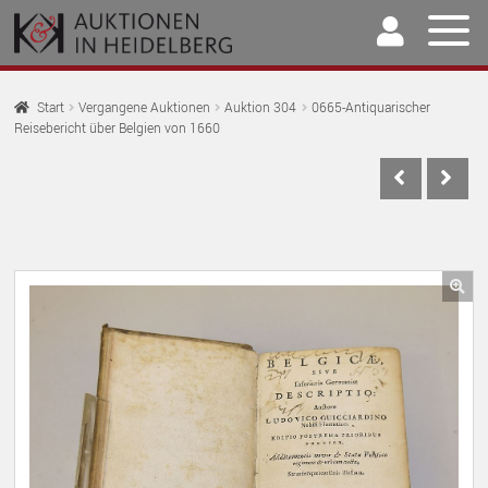
Zur
Springe
Navigation
zum
springen
Inhalt
Home
Start
Vergangene Auktionen
Auktion 304
0665-Antiquarischer
Reisebericht über Belgien von 1660
U
Auktionen
AU
U
Kaufen & Verkaufen
AU
U
Archiv
AU
U
Unser Team
🔍
AU
U
Kontakt
AU