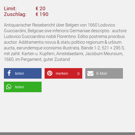
Limit:
€ 20
Zuschlag:
€ 190
Antiquarischer Reisebericht über Belgien von 1660 Lodovico
Guicciardini, Belgicae sive inferioris Germaniae descriptio : auctore
Ludovico Guicciardino nobili Florentino. Editio postrema prioribus
auctior. Additamentis novus & statu politico regionum & urbium
aucta, earundemque iconisimis illustrata, Bände 1-2, 521 + 295 S,
mit zahlr. Karten u. Kupfern, Amstelaedami, Jacobum Meursium,
1660, im Pergament, guter Zustand
teilen
merken
E-Mail
0
teilen