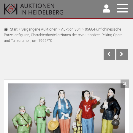
Zur
Springe
Navigation
zum
springen
Inhalt
Home
Start
Vergangene Auktionen
Auktion 304
0566-Fünf chinesische
Porzellanfiguren, Charakterdarsteller*Innen der revolutionären Peking-Opern
U
Auktionen
und Tanzdramen, um 1965/70
AU
U
Kaufen & Verkaufen
AU
U
Archiv
AU
U
Unser Team
AU
🔍
U
Kontakt
AU