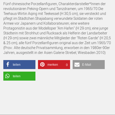
Fünf chinesische Porzellanfiguren, Charakterdarsteller*Innen der
revolutionären Peking-Opern und Tanzdramen, um 1965/70 Die
Teehaus-Wirtin Aqing mit Teekessel (H 30,5 cm), sie versteckt und
pflegt im Städtchen Shajiabang verwundete Soldaten der roten
Armee vor Japanern und Kollaborateuren; eine weitere
Protagonistin aus der Modelloper "Am Hafen" (H 29 cm); eine junge
Städterin mit Strohhut und Rucksack als Helferin der Landarbeiter
(H 29 cm) sowie zwei männliche Mitglieder der "Roten Garde" (H 20,5
& 25 cm), alle fünf Porzellanfiguren original aus der Zeit um 1965/70
(Prov.: Alte deutsche Privatsammlung, erworben in den 1980er-90er
Jahren, ausgestellt in der Asien Galerie Strebel, Wiesbaden 2010)
teilen
merken
E-Mail
0
teilen