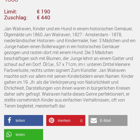
Limit:
€ 190
Zuschlag:
€ 440
Jan Walraven, Kinder und ein Hund in einem historischen Gemäuer,
Ölgemälde um 1860 Jan Walraven, 1827 - Amsterdam - 1878,
niederländischer Historien- und Kindermaler, hier: 3 Mädchen und ein
Junge haben einen Bollerwagen in ein historisches Gemäuer
gezogen und rasten dort mit einem Hund. Die 3 Mädchen
beschäftigen sich mit Blumen, der Junge lehnt an einem Gatter und
schaut auf ein Dorf. Öl/Lw., 57 x 71cm, im r. unteren Drittel kleinere
Farbverluste, rechts unten signiert Zum Künstler: Jan Walraven
machte sich vor allem mit seinen Kinderbildern einen Namen. Kinder
galten im 19. Jh. als die Verkörperung von Natürlichkeit und
Ehrlichkeit, Darstellungen von ihnen waren in bürgerlichen Kreisen
daher sehr gefragt. Walraven hatte dieses Genre perfektioniert, er
stellte vornehmlich Kinder aus einfachen Verhältnissen, oft von
Tieren begleitet, meisterhaft dar.
teilen
merken
E-Mail
0
teilen