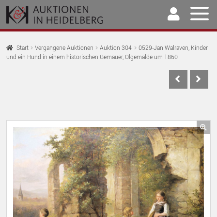
Zur
Springe
Navigation
zum
springen
Inhalt
Home
Start
Vergangene Auktionen
Auktion 304
0529-Jan Walraven, Kinder
und ein Hund in einem historischen Gemäuer, Ölgemälde um 1860
U
Auktionen
AU
U
Kaufen & Verkaufen
AU
U
Archiv
AU
U
Unser Team
🔍
AU
U
Kontakt
AU