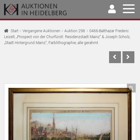
Zur
Springe
Navigation
zum
springen
Inhalt
Home
Start
Vergangene Auktionen
Auktion 298
0466-Balthazar Frederic
Leizelt, „Prospect von der Churfürstl. Residenzstadt Mainz“ & Joseph Scholz,
U
Auktionen
„Stadt Hintergrund Mainz“, Farblithographie, alle gerahmt
AU
U
Kaufen & Verkaufen
AU
U
Archiv
AU
U
Unser Team
AU
🔍
U
Kontakt
AU