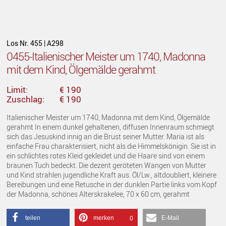
Los Nr. 455 | A298
0455-Italienischer Meister um 1740, Madonna
mit dem Kind, Ölgemälde gerahmt
Limit:
€ 190
Zuschlag:
€ 190
Italienischer Meister um 1740, Madonna mit dem Kind, Ölgemälde
gerahmt In einem dunkel gehaltenen, diffusen Innenraum schmiegt
sich das Jesuskind innig an die Brust seiner Mutter. Maria ist als
einfache Frau charakterisiert, nicht als die Himmelskönigin. Sie ist in
ein schlichtes rotes Kleid gekleidet und die Haare sind von einem
braunen Tuch bedeckt. Die dezent geröteten Wangen von Mutter
und Kind strahlen jugendliche Kraft aus. Öl/Lw., altdoubliert, kleinere
Bereibungen und eine Retusche in der dunklen Partie links vom Kopf
der Madonna, schönes Alterskrakelee, 70 x 60 cm, gerahmt
teilen
merken
E-Mail
0