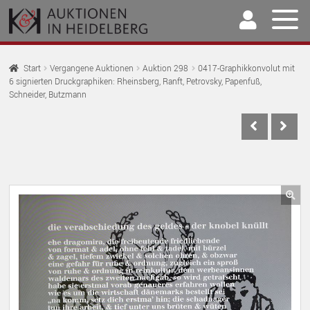
Zur
Springe
Navigation
zum
springen
Inhalt
Home
Start
Vergangene Auktionen
Auktion 298
0417-Graphikkonvolut mit
6 signierten Druckgraphiken: Rheinsberg, Ranft, Petrovsky, Papenfuß,
U
Auktionen
Schneider, Butzmann
AU
U
Kaufen & Verkaufen
AU
U
Archiv
AU
U
Unser Team
AU
🔍
U
Kontakt
AU