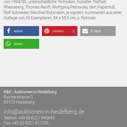
von 1994/95, unterschiedliche Techniken, Künstler: Raffael
Rheinsberg, Thomas Ranft, Wolfgang Petrovsky, Bert Papenfuß,
Rolf Schneider, Manfred Butzmann, je signiert, nummeriert aus einer
Auflage von 35 Exemplaren, 84 x 59,5 cm, o. Rahmen
teilen
merken
E-Mail
0
teilen
K&K - Auktionen in Heidelberg
Rischerstrasse 3
69123 Heidelberg
info@auktionen-in-heidelberg.de
Telefon: +49 (0) 6221 840840
Fax: +49 (0) 6221 831335