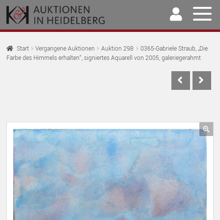
Zur
Springe
Navigation
zum
springen
Inhalt
Home
Start
Vergangene Auktionen
Auktion 298
0365-Gabriele Straub, „Die
Farbe des Himmels erhalten“, signiertes Aquarell von 2005, galeriegerahmt
U
Auktionen
AU
U
Kaufen & Verkaufen
AU
U
Archiv
AU
U
Unser Team
🔍
AU
U
Kontakt
AU