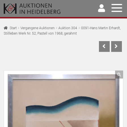
Zur
Springe
Navigation
zum
springen
Inhalt
Home
Start
Vergangene Auktionen
Auktion 304
0091-Hans Martin Erhardt,
Stillleben Werk Nr. 52, Pastell von 1968, gerahmt
U
Auktionen
AU
U
Kaufen & Verkaufen
AU
U
Archiv
AU
U
Unser Team
🔍
AU
U
Kontakt
AU