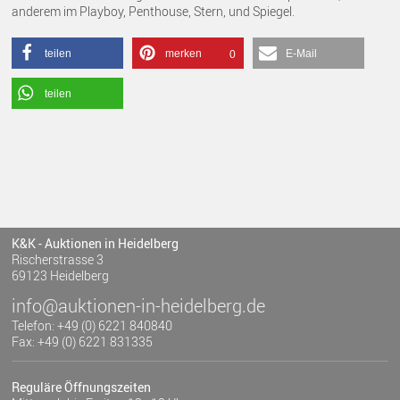
anderem im Playboy, Penthouse, Stern, und Spiegel.
teilen
merken
E-Mail
0
teilen
K&K - Auktionen in Heidelberg
Rischerstrasse 3
69123 Heidelberg
info@auktionen-in-heidelberg.de
Telefon: +49 (0) 6221 840840
Fax: +49 (0) 6221 831335
Reguläre Öffnungszeiten