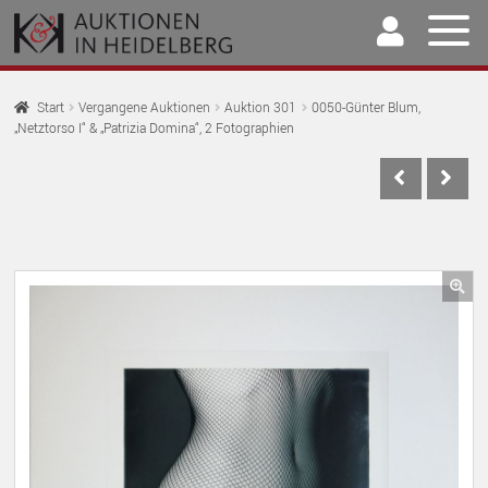
Zur
Springe
Navigation
zum
springen
Inhalt
Home
Start
Vergangene Auktionen
Auktion 301
0050-Günter Blum,
„Netztorso I“ & „Patrizia Domina“, 2 Fotographien
U
Auktionen
AU
U
Kaufen & Verkaufen
AU
U
Archiv
AU
U
Unser Team
🔍
AU
U
Kontakt
AU