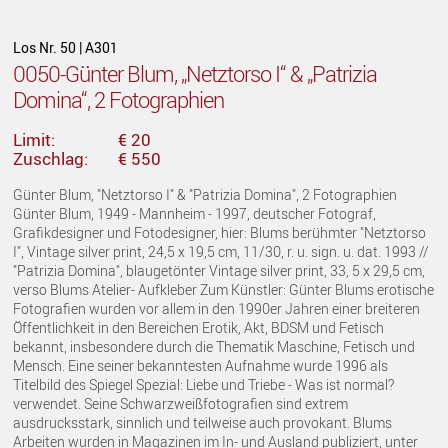
Los Nr. 50 | A301
0050-Günter Blum, „Netztorso I“ & „Patrizia
Domina“, 2 Fotographien
Limit:
€ 20
Zuschlag:
€ 550
Günter Blum, "Netztorso I" & "Patrizia Domina", 2 Fotographien
Günter Blum, 1949 - Mannheim - 1997, deutscher Fotograf,
Grafikdesigner und Fotodesigner, hier: Blums berühmter "Netztorso
I", Vintage silver print, 24,5 x 19,5 cm, 11/30, r. u. sign. u. dat. 1993 //
"Patrizia Domina", blaugetönter Vintage silver print, 33, 5 x 29,5 cm,
verso Blums Atelier- Aufkleber Zum Künstler: Günter Blums erotische
Fotografien wurden vor allem in den 1990er Jahren einer breiteren
Öffentlichkeit in den Bereichen Erotik, Akt, BDSM und Fetisch
bekannt, insbesondere durch die Thematik Maschine, Fetisch und
Mensch. Eine seiner bekanntesten Aufnahme wurde 1996 als
Titelbild des Spiegel Spezial: Liebe und Triebe - Was ist normal?
verwendet. Seine Schwarzweißfotografien sind extrem
ausdrucksstark, sinnlich und teilweise auch provokant. Blums
Arbeiten wurden in Magazinen im In- und Ausland publiziert, unter