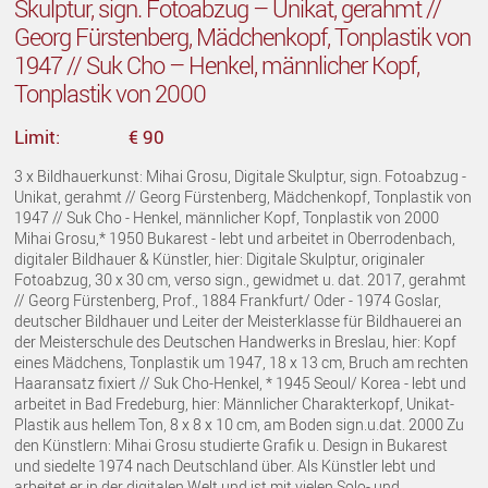
Skulptur, sign. Fotoabzug – Unikat, gerahmt //
Georg Fürstenberg, Mädchenkopf, Tonplastik von
1947 // Suk Cho – Henkel, männlicher Kopf,
Tonplastik von 2000
Limit:
€ 90
3 x Bildhauerkunst: Mihai Grosu, Digitale Skulptur, sign. Fotoabzug -
Unikat, gerahmt // Georg Fürstenberg, Mädchenkopf, Tonplastik von
1947 // Suk Cho - Henkel, männlicher Kopf, Tonplastik von 2000
Mihai Grosu,* 1950 Bukarest - lebt und arbeitet in Oberrodenbach,
digitaler Bildhauer & Künstler, hier: Digitale Skulptur, originaler
Fotoabzug, 30 x 30 cm, verso sign., gewidmet u. dat. 2017, gerahmt
// Georg Fürstenberg, Prof., 1884 Frankfurt/ Oder - 1974 Goslar,
deutscher Bildhauer und Leiter der Meisterklasse für Bildhauerei an
der Meisterschule des Deutschen Handwerks in Breslau, hier: Kopf
eines Mädchens, Tonplastik um 1947, 18 x 13 cm, Bruch am rechten
Haaransatz fixiert // Suk Cho-Henkel, * 1945 Seoul/ Korea - lebt und
arbeitet in Bad Fredeburg, hier: Männlicher Charakterkopf, Unikat-
Plastik aus hellem Ton, 8 x 8 x 10 cm, am Boden sign.u.dat. 2000 Zu
den Künstlern: Mihai Grosu studierte Grafik u. Design in Bukarest
und siedelte 1974 nach Deutschland über. Als Künstler lebt und
arbeitet er in der digitalen Welt und ist mit vielen Solo- und