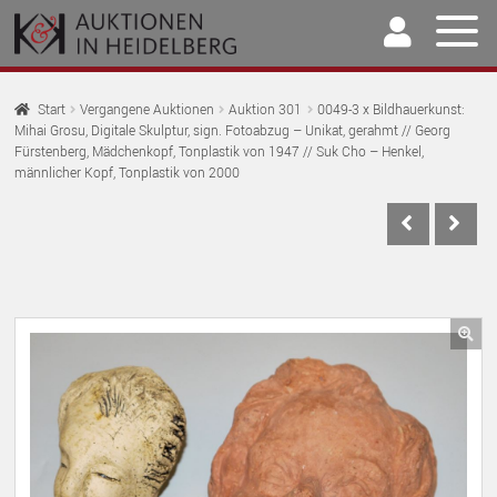
Zur
Springe
Navigation
zum
springen
Inhalt
Home
Start
Vergangene Auktionen
Auktion 301
0049-3 x Bildhauerkunst:
Mihai Grosu, Digitale Skulptur, sign. Fotoabzug – Unikat, gerahmt // Georg
U
Auktionen
Fürstenberg, Mädchenkopf, Tonplastik von 1947 // Suk Cho – Henkel,
AU
männlicher Kopf, Tonplastik von 2000
U
Kaufen & Verkaufen
AU
U
Archiv
AU
U
Unser Team
AU
U
🔍
Kontakt
AU