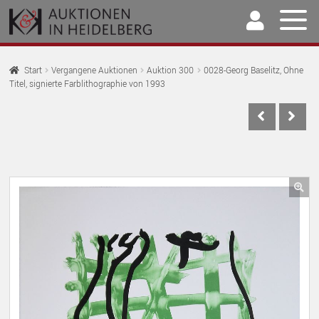
Zur
Springe
Navigation
zum
springen
Inhalt
Home
Start
Vergangene Auktionen
Auktion 300
0028-Georg Baselitz, Ohne
Titel, signierte Farblithographie von 1993
U
Auktionen
AU
U
Kaufen & Verkaufen
AU
U
Archiv
AU
U
Unser Team
🔍
AU
U
Kontakt
AU