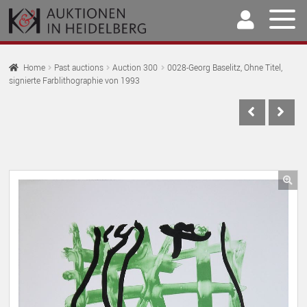
Skip
Skip
to
to
navigation
content
Home
Home
Past auctions
Auction 300
0028-Georg Baselitz, Ohne Titel,
signierte Farblithographie von 1993
EX
Auctions
CH
EX
M
Selling & Buying
CH
EX
M
Archive
CH
EX
M
Our Team
🔍
CH
EX
M
Contact
CH
M