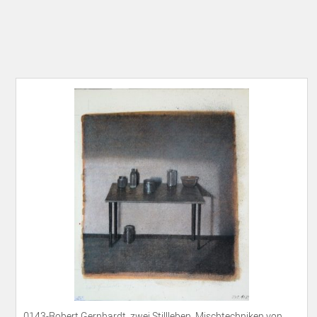
0143-Robert Gernhardt, zwei Stillleben, Mischtechniken von