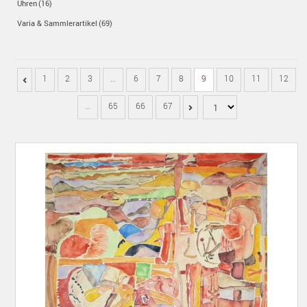
Uhren
(16)
Varia & Sammlerartikel
(69)
1
2
3
…
6
7
8
9
10
11
12
…
65
66
67