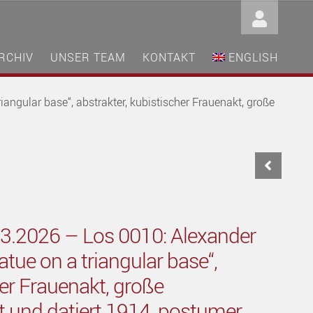
RCHIV
UNSER TEAM
KONTAKT
ENGLISH
angular base“, abstrakter, kubistischer Frauenakt, große
03.2026 – Los 0010: Alexander
atue on a triangular base“,
her Frauenakt, große
rt und datiert 1914, postumer