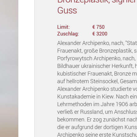
Guss
Limit:
€ 750
Zuschlag:
€ 3200
Alexander Archipenko, nach, "Statu
Frauenakt, große Bronzeplastik, 
Porfyrowytsch Archipenko, nach,
Bildhauer ukrainischer Herkunft, hi
kubistischer Frauenakt, Bronze mi
auf hellrotem Steinsockel, Gesa
Alexander Archipenko studierte v
Kunstakademie in Kiew. Nach ei
Lehrmethoden im Jahre 1906 arbe
verließ er Russland, um Anschlus
bekommen. Er zog zunächst nach P
die er aufgrund der dortigen Kuns
Archipenko seine erste Kunstschul