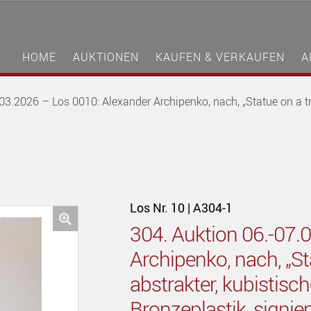
HOME
AUKTIONEN
KAUFEN & VERKAUFEN
A
03.2026 – Los 0010: Alexander Archipenko, nach, „Statue on a tri
Los Nr. 10 | A304-1
304. Auktion 06.-07.
🔍
Archipenko, nach, „St
abstrakter, kubistisc
Bronzeplastik, signie