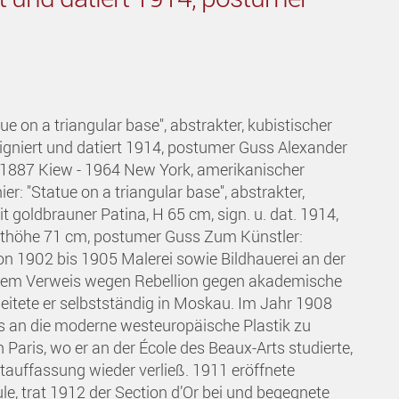
e on a triangular base", abstrakter, kubistischer
signiert und datiert 1914, postumer Guss Alexander
 1887 Kiew - 1964 New York, amerikanischer
er: "Statue on a triangular base", abstrakter,
t goldbrauner Patina, H 65 cm, sign. u. dat. 1914,
mthöhe 71 cm, postumer Guss Zum Künstler:
on 1902 bis 1905 Malerei sowie Bildhauerei an der
nem Verweis wegen Rebellion gegen akademische
itete er selbstständig in Moskau. Im Jahr 1908
s an die moderne westeuropäische Plastik zu
aris, wo er an der École des Beaux-Arts studierte,
tauffassung wieder verließ. 1911 eröffnete
e, trat 1912 der Section d’Or bei und begegnete