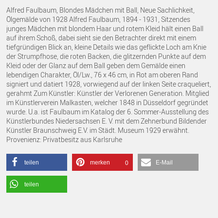
Alfred Faulbaum, Blondes Mädchen mit Ball, Neue Sachlichkeit,
Ölgemälde von 1928 Alfred Faulbaum, 1894 - 1931, Sitzendes
junges Mädchen mit blondem Haar und rotem Kleid hält einen Ball
auf ihrem Schoß, dabei sieht sie den Betrachter direkt mit einem
tiefgründigen Blick an, kleine Details wie das geflickte Loch am Knie
der Strumpfhose, die roten Backen, die glitzernden Punkte auf dem
Kleid oder der Glanz auf dem Ball geben dem Gemälde einen
lebendigen Charakter, Öl/Lw., 76 x 46 cm, in Rot am oberen Rand
signiert und datiert 1928, vorwiegend auf der linken Seite craqueliert,
gerahmt Zum Künstler: Künstler der Verlorenen Generation. Mitglied
im Künstlerverein Malkasten, welcher 1848 in Düsseldorf gegründet
wurde. U.a. ist Faulbaum im Katalog der 6. Sommer-Ausstellung des
Künstlerbundes Niedersachsen E. V. mit dem Zehnerbund Bildender
Künstler Braunschweig E.V. im Städt. Museum 1929 erwähnt.
Provenienz: Privatbesitz aus Karlsruhe
teilen
merken
E-Mail
0
teilen