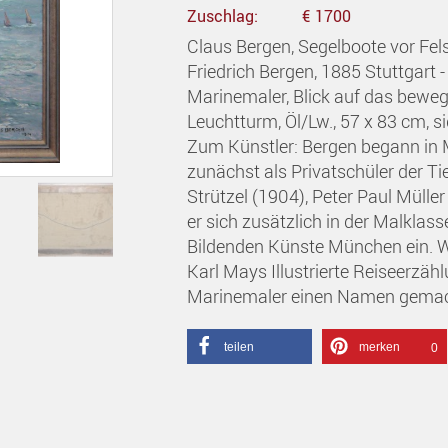
Zuschlag:
€ 1700
Claus Bergen, Segelboote vor Fe
Friedrich Bergen, 1885 Stuttgart 
Marinemaler, Blick auf das bewe
Leuchtturm, Öl/Lw., 57 x 83 cm, si
Zum Künstler: Bergen begann in 
zunächst als Privatschüler der T
Strützel (1904), Peter Paul Mülle
er sich zusätzlich in der Malklas
Bildenden Künste München ein. We
Karl Mays Illustrierte Reiseerzäh
Marinemaler einen Namen gemacht
teilen
merken
0