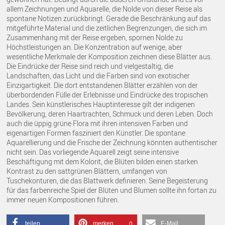
allem Zeichnungen und Aquarelle, die Nolde von dieser Reise als
spontane Notizen zurückbringt. Gerade die Beschränkung auf das
mitgeführte Material und die zeitlichen Begrenzungen, die sich im
Zusammenhang mit der Reise ergeben, spornen Nolde zu
Höchstleistungen an. Die Konzentration auf wenige, aber
wesentliche Merkmale der Komposition zeichnen diese Blätter aus.
Die Eindrücke der Reise sind reich und vielgestaltig, die
Landschaften, das Licht und die Farben sind von exotischer
Einzigartigkeit. Die dort entstandenen Blätter erzählen von der
überbordenden Fülle der Erlebnisse und Eindrücke des tropischen
Landes. Sein künstlerisches Hauptinteresse gilt der indigenen
Bevölkerung, deren Haartrachten, Schmuck und deren Leben. Doch
auch die üppig grüne Flora mit ihren intensiven Farben und
eigenartigen Formen fasziniert den Künstler. Die spontane
Aquarellierung und die Frische der Zeichnung könnten authentischer
nicht sein. Das vorliegende Aquarell zeigt seine intensive
Beschäftigung mit dem Kolorit, die Blüten bilden einen starken
Kontrast zu den sattgrünen Blättern, umfangen von
Tuschekonturen, die das Blattwerk definieren. Seine Begeisterung
für das farbenreiche Spiel der Blüten und Blumen sollte ihn fortan zu
immer neuen Kompositionen führen.
teilen
merken
E-Mail
0