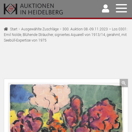
Zur
Springe
Navigation
zum
springen
Inhalt
Home
Start
Ausgewählte Zuschläge
300. Auktion 08.-09.11.2023 – Los 0301:
Emil Nolde, Blühende Sträucher, signiertes Aquarell von 1913/14, gerahmt, mit
U
Auktionen
Seebüll-Expertise von 1975
AU
U
Kaufen & Verkaufen
AU
U
Archiv
AU
U
Unser Team
AU
🔍
U
Kontakt
AU