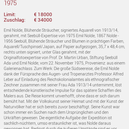
1975
Limit:
€ 18000
Zuschlag:
€ 34000
Emil Nolde, Blühende Sträucher, signiertes Aquarell von 1913/14,
gerahmt, mit Seebüll-Expertise von 1975 Emil Nolde, 1867 Nolde -
1956 Seebüll, Blühende Sträucher und Blumen in prächtigen Farben,
Aquarell/Tuschpinsel/Japan, auf Papier aufgezogen, 35,7 x 48,4 cm,
rechts unten signiert, unter Glas gerahmt, mit der
Originalfotoexpertise von Prof. Dr. Martin Urban, Stiftung Seebüll
Ada und Emil Nolde, vom 22. November 1975, Provenienz: aus einem
Galerienachlass. Zum Werk: Die große Südseereise, die Emil Nolde
dank der Fürsprache des Augen- und Tropenarztes Professor Alfred
Leber auf Einladung des Reichskolonialamtes als ethnografischer
Zeichner zusammen mit seiner Frau Ada 1913/14 unternimmt, löst
entscheidende künstlerische Impulse für das spätere Schaffen des
Malers aus. Die Reise kommt unverhofft, ohne dass er sich darum
bemüht hat. Mit der Volkskunst seiner Heimat und mit der Kunst der
Naturvölker hat er sich bereits zuvor beschäftigt. Seine Kunst war
schon immer ein Suchen nach dem Ursprünglichen und den
Urkräften gewesen. Die eigentliche Aufgabe der Expedition ist
sachlich-nüchtern, umso erstaunlicher ist, was Nolde daraus
gewonnen hat. Bedingt durch die äußeren Umstände sind es vor