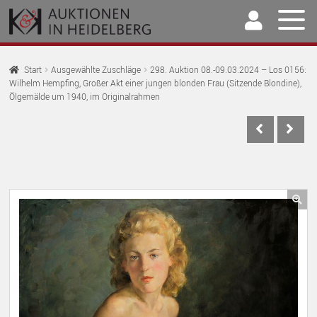
Zur
Springe
Navigation
zum
springen
Inhalt
Home
Start
Ausgewählte Zuschläge
298. Auktion 08.-09.03.2024 – Los 0156:
Wilhelm Hempfing, Großer Akt einer jungen blonden Frau (Sitzende Blondine),
U
Auktionen
Ölgemälde um 1940, im Originalrahmen
AU
U
Kaufen & Verkaufen
AU
U
Archiv
AU
U
Unser Team
AU
🔍
U
Kontakt
AU