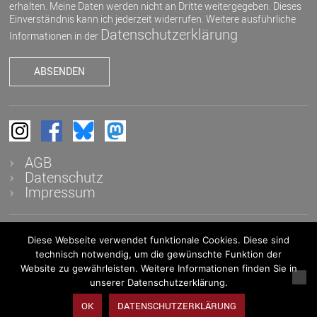
erhalten. Meine Daten werden nicht an Dritte weitergegeben. Dieses
Einverständnis kann ich jederzeit widerrufen. Weitere ausführliche
Datenschutzerklärung
Informationen in der
AGB
Datenschutz
Impressum
Diese Webseite verwendet funktionale Cookies. Diese sind
© 2026 K&K - Auktionen in Heidelberg OHG - Alle Rechte
technisch notwendig, um die gewünschte Funktion der
vorbehalten
Website zu gewährleisten. Weitere Informationen finden Sie in
unserer Datenschutzerklärung.
OK
DATENSCHUTZERKLÄRUNG