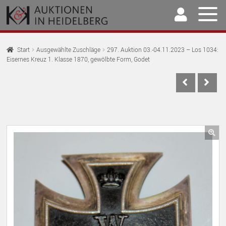
Zur
Springe
Navigation
zum
springen
Inhalt
Home
Start
Ausgewählte Zuschläge
297. Auktion 03.-04.11.2023 – Los 1034:
Eisernes Kreuz 1. Klasse 1870, gewölbte Form, Godet
U
Auktionen
AU
U
Kaufen & Verkaufen
AU
U
Archiv
AU
U
Unser Team
🔍
AU
U
Kontakt
AU