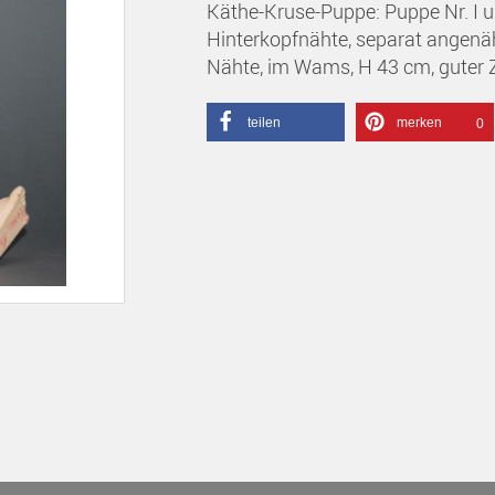
Käthe-Kruse-Puppe: Puppe Nr. I u
Hinterkopfnähte, separat angenä
Nähte, im Wams, H 43 cm, guter
teilen
merken
0