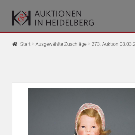
Zur
Springe
Navigation
zum
springen
Inhalt
Start
Ausgewählte Zuschläge
273. Auktion 08.03.