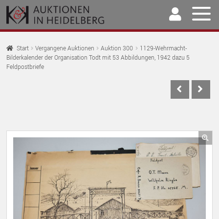
Zur
Springe
Navigation
zum
springen
Inhalt
Home
Start
Vergangene Auktionen
Auktion 300
1129-Wehrmacht-
Bilderkalender der Organisation Todt mit 53 Abbildungen, 1942 dazu 5
U
Auktionen
Feldpostbriefe
AU
U
Kaufen & Verkaufen
AU
U
Archiv
AU
U
Unser Team
AU
🔍
U
Kontakt
AU