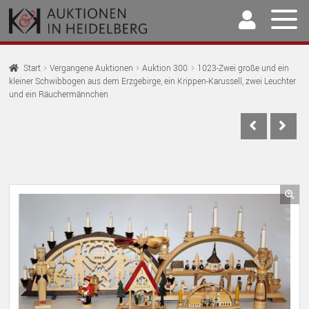
Zur
Springe
Navigation
zum
springen
Inhalt
Home
Start
Vergangene Auktionen
Auktion 300
1023-Zwei große und ein
kleiner Schwibbogen aus dem Erzgebirge, ein Krippen-Karussell, zwei Leuchter
U
Auktionen
und ein Räuchermännchen
AU
U
Kaufen & Verkaufen
AU
U
Archiv
AU
U
Unser Team
AU
🔍
U
Kontakt
AU