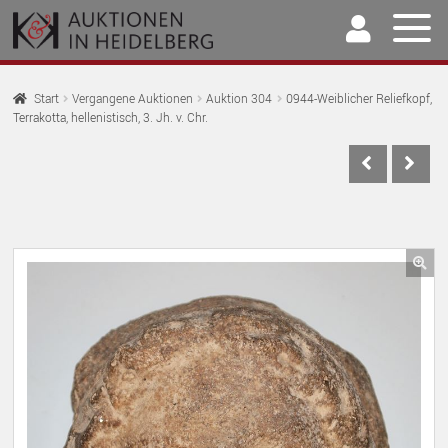
Zur
Springe
Navigation
zum
springen
Inhalt
Home
Start
Vergangene Auktionen
Auktion 304
0944-Weiblicher Reliefkopf,
Terrakotta, hellenistisch, 3. Jh. v. Chr.
U
Auktionen
AU
U
Kaufen & Verkaufen
AU
U
Archiv
AU
U
Unser Team
🔍
AU
U
Kontakt
AU