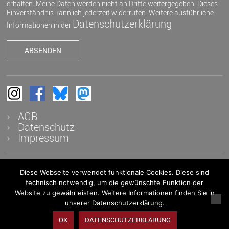
erhalten. Meine Daten werden nicht an Dritte weitergegeben. Dieses
Einverständnis kann ich jederzeit widerrufen. Weitere ausführliche
Datenschutzerklärung
Informationen in der
AGB
Datenschutz
Impressum
Diese Webseite verwendet funktionale Cookies. Diese sind
© 2026 K&K - Auktionen in Heidelberg OHG - Alle Rechte
technisch notwendig, um die gewünschte Funktion der
vorbehalten
Website zu gewährleisten. Weitere Informationen finden Sie in
unserer Datenschutzerklärung.
OK
DATENSCHUTZERKLÄRUNG