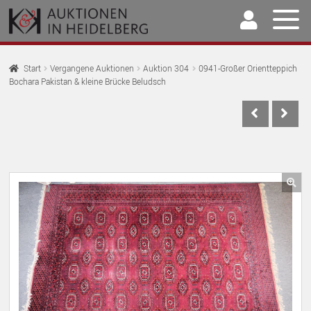
Zur
Springe
Navigation
zum
springen
Inhalt
Home
Start
Vergangene Auktionen
Auktion 304
0941-Großer Orientteppich
Bochara Pakistan & kleine Brücke Beludsch
U
Auktionen
AU
U
Kaufen & Verkaufen
AU
U
Archiv
AU
U
Unser Team
🔍
AU
U
Kontakt
AU