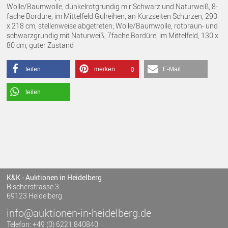
Wolle/Baumwolle, dunkelrotgrundig mir Schwarz und Naturweiß, 8-
fache Bordüre, im Mittelfeld Gülreihen, an Kurzseiten Schürzen, 290
x 218 cm, stellenweise abgetreten; Wolle/Baumwolle, rotbraun- und
schwarzgrundig mit Naturweiß, 7fache Bordüre, im Mittelfeld, 130 x
80 cm, guter Zustand
teilen
merken
E-Mail
0
teilen
K&K - Auktionen in Heidelberg
Rischerstrasse 3
69123 Heidelberg
info@auktionen-in-heidelberg.de
Telefon: +49 (0) 6221 840840