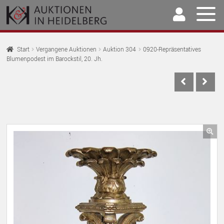
Zur
Springe
Navigation
zum
springen
Inhalt
Home
Start
Vergangene Auktionen
Auktion 304
0920-Repräsentatives
Blumenpodest im Barockstil, 20. Jh.
U
Auktionen
AU
U
Kaufen & Verkaufen
AU
U
Archiv
AU
U
Unser Team
🔍
AU
U
Kontakt
AU