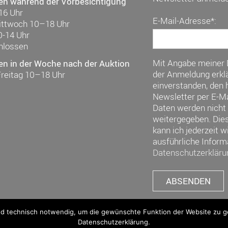
en während der Vorbesichtigung
16 Uhr
E-Mail-Adresse*:
ittwoch 10–18 Uhr
0-14 Uhr
hlossen
Mit Angabe meiner
en in der Woche nach der Auktion
der Anmeldung erklä
Freitag 10–18 Uhr
einverstanden, den h
Newsletter per E-Ma
Daten werden nicht 
weitergegeben. Die
kann ich jederzeit w
ausführliche Inform
Datenschutzerkläru
nd technisch notwendig, um die gewünschte Funktion der Website zu gew
Datenschutzerklärung.