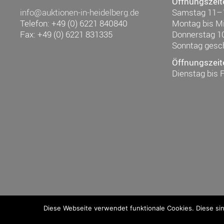
Öffnungszeit
info@auktionen-in-heidelberg.de
Samstag 11–
Telefon: +49 (0) 6221 840840
Montag bis M
Fax: +49 (0) 6221 831335
Donnerstag 1
Sonntag gesc
Öffnungszeit
Dienstag bis 
Diese Webseite verwendet funktionale Cookies. Diese si