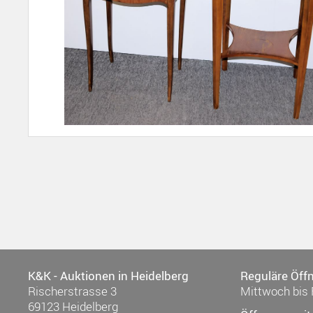
K&K - Auktionen in Heidelberg
Reguläre Öff
Rischerstrasse 3
Mittwoch bis 
69123 Heidelberg