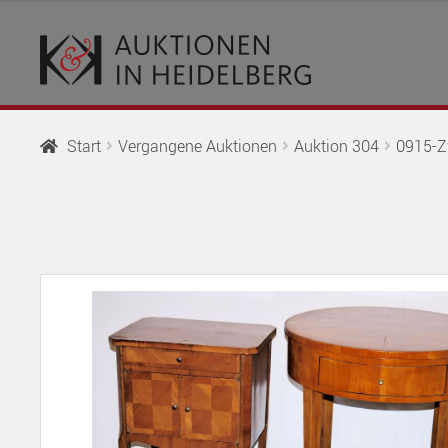
Zur
Springe
Navigation
zum
springen
Inhalt
Start
Vergangene Auktionen
Auktion 304
0915-Zw