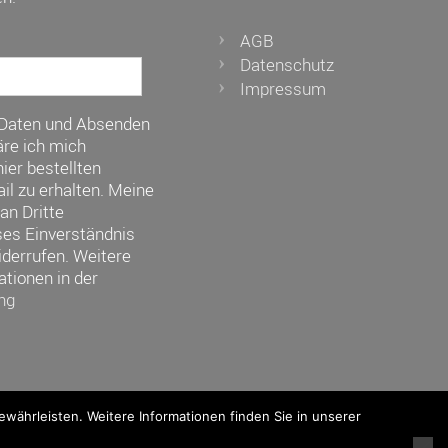
AGB
Datenschutz
Impressum
 Daten und Absenden
re ich mich
ier bestellten
il zu erhalten. Meine
an Dritte
ses Einverständnis
iderrufen. Weitere
ationen in der
ng
ährleisten. Weitere Informationen finden Sie in unserer