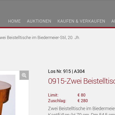
HOME
AUKTIONEN
KAUFEN & VERKAUFEN
A
ei Beistelltische im Biedermeier-Stil, 20. Jh.
Los Nr. 915 | A304
0915-Zwei Beistelltisc
🔍
Limit:
€ 80
Zuschlag:
€ 280
Zwei Beistelltische im Biedermeier
Kantfüßen (H 79 cm, Dm 54,5 cm)