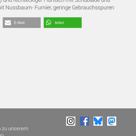
 mit Nussbaum- Furnier, geringe Gebrauchsspuren
E-Mail
teilen
h zu unserem
n.