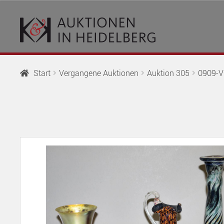
Zur
Springe
Navigation
zum
springen
Inhalt
Start
Vergangene Auktionen
Auktion 305
0909-V