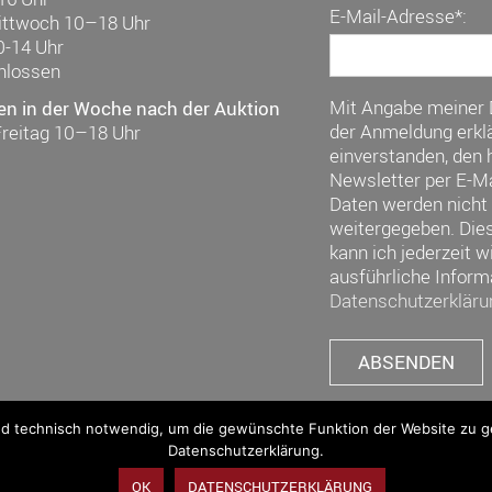
E-Mail-Adresse*:
ittwoch 10–18 Uhr
0-14 Uhr
hlossen
Mit Angabe meiner
en in der Woche nach der Auktion
der Anmeldung erklä
Freitag 10–18 Uhr
einverstanden, den h
Newsletter per E-Ma
Daten werden nicht 
weitergegeben. Die
kann ich jederzeit w
ausführliche Inform
Datenschutzerkläru
nd technisch notwendig, um die gewünschte Funktion der Website zu gew
Datenschutzerklärung.
OK
DATENSCHUTZERKLÄRUNG