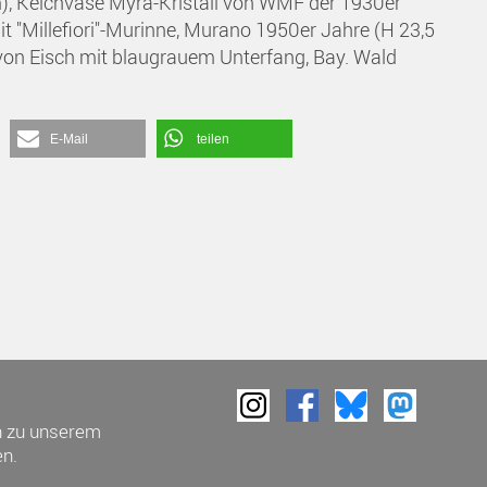
, Kelchvase Myra-Kristall von WMF der 1930er
t "Millefiori"-Murinne, Murano 1950er Jahre (H 23,5
von Eisch mit blaugrauem Unterfang, Bay. Wald
E-Mail
teilen
h zu unserem
n.