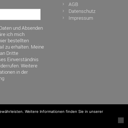
AGB
Datenschutz
Impressum
 Daten und Absenden
re ich mich
ier bestellten
il zu erhalten. Meine
an Dritte
ses Einverständnis
iderrufen. Weitere
ationen in der
ng
ährleisten. Weitere Informationen finden Sie in unserer