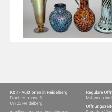
K&K - Auktionen in Heidelberg
Reguläre Öff
Rischerstrasse 3
Mittwoch bis 
69123 Heidelberg
Öffnungszeit
info@auktionen-in-heidelberg.de
Samstag 11–