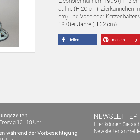
Eleonorenhain um 1905 (H 13 cm)
Jahre (H 20 cm), Zierkännchen mi
cm) und Vase oder Kerzenhalter 
1970er Jahre (H 32 cm)
teilen
merken
0
nungszeiten
NEWSLETTER
Freitag 13–18 Uhr
Hier können Sie sic
Newsletter anmelde
en während der Vorbesichtigung
16 Uhr