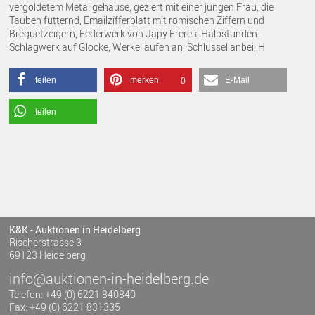
vergoldetem Metallgehäuse, geziert mit einer jungen Frau, die
Tauben fütternd, Emailzifferblatt mit römischen Ziffern und
Breguetzeigern, Federwerk von Japy Frères, Halbstunden-
Schlagwerk auf Glocke, Werke laufen an, Schlüssel anbei, H
teilen
merken
E-Mail
0
teilen
K&K - Auktionen in Heidelberg
Rischerstrasse 3
69123 Heidelberg
info@auktionen-in-heidelberg.de
Telefon: +49 (0) 6221 840840
Fax: +49 (0) 6221 831335