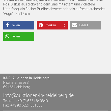
Poli: Diskus aus dickwandigem Glas mit rotem und violettem
Unterfang, als flacher Briefbeschwerer oder als aufrecht stehendes
"Auge", Dm 17 cm
teilen
merken
E-Mail
0
teilen
K&K - Auktionen in Heidelberg
Rischerstrasse 3
69123 Heidelberg
info@auktionen-in-heidelberg.de
Telefon: +49 (0) 6221 840840
Fax: +49 (0) 6221 831335