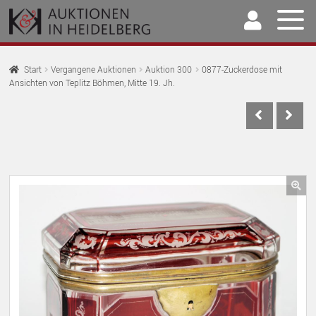
Zur
Springe
Navigation
zum
springen
Inhalt
Home
Start
Vergangene Auktionen
Auktion 300
0877-Zuckerdose mit
Ansichten von Teplitz Böhmen, Mitte 19. Jh.
U
Auktionen
AU
U
Kaufen & Verkaufen
AU
U
Archiv
AU
U
Unser Team
🔍
AU
U
Kontakt
AU