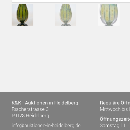
K&K - Auktionen in Heidelberg
Reguläre Öff
Rischerstrasse 3
Mittwoch bis 
69123 Heidelberg
Öffnungszeit
info@auktionen-in-heidelberg.de
Samstag 11–