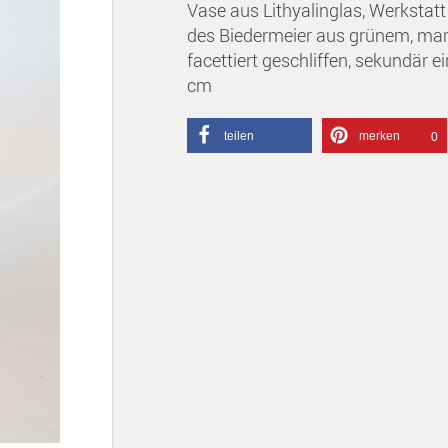
Vase aus Lithyalinglas, Werksta
des Biedermeier aus grünem, mar
facettiert geschliffen, sekundär e
cm
teilen
merken
0