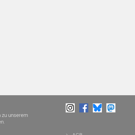
h zu unserem
n.
AGB