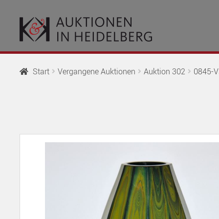
Zur
Springe
Navigation
zum
springen
Inhalt
Start
Vergangene Auktionen
Auktion 302
0845-V